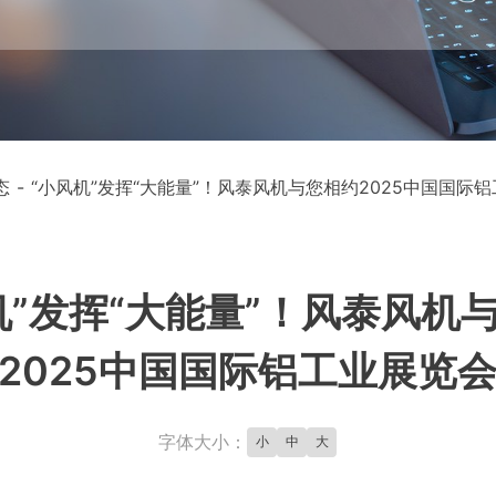
态
“小风机”发挥“大能量”！风泰风机与您相约2025中国国际
机”发挥“大能量”！风泰风机
2025中国国际铝工业展览
字体大小：
小
中
大