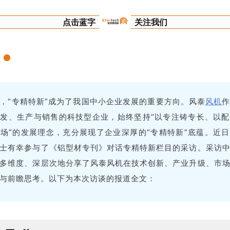
点击蓝字
关注我们
，“专精特新”成为了我国中小企业发展的重要方向。风泰
风机
发、生产与销售的科技型企业，始终坚持“以专注铸专长、以
场”的发展理念，充分展现了企业深厚的“专精特新”底蕴。近
士有幸参与了《铝型材专刊》对话专精特新栏目的采访。采访
多维度、深层次地分享了风泰风机在技术创新、产业升级、市
与前瞻思考。以下为本次访谈的报道全文：