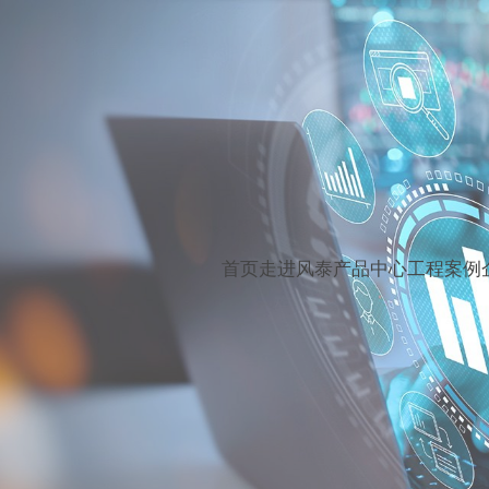
首页
走进风泰
产品中心
工程案例