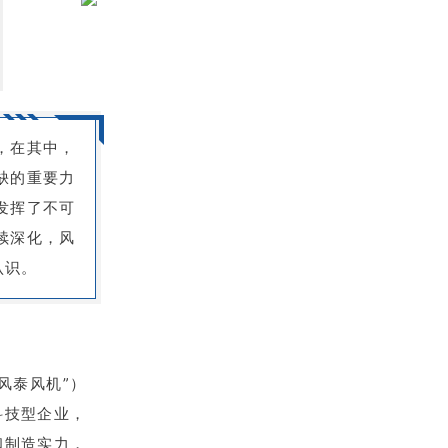
，在其中，
缺的重要力
发挥了不可
续深化，风
认识。
风泰风机”）
科技型企业，
和制造实力，