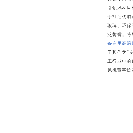
引领风泰风
于打造优质
玻璃、环保
泛赞誉。特
备专用高温
了其作为“
工行业中的
风机董事长