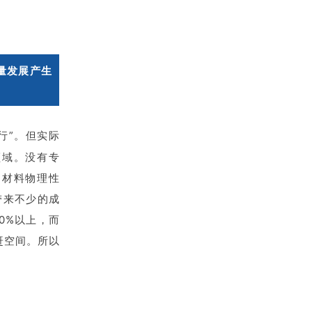
量发展产生
行”。但实际
领域。没有专
的材料物理性
带来不少的成
0%以上，而
赶空间。所以