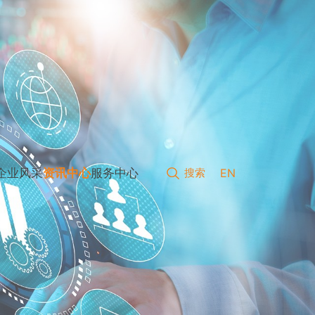
企业风采
资讯中心
服务中心
搜索
EN