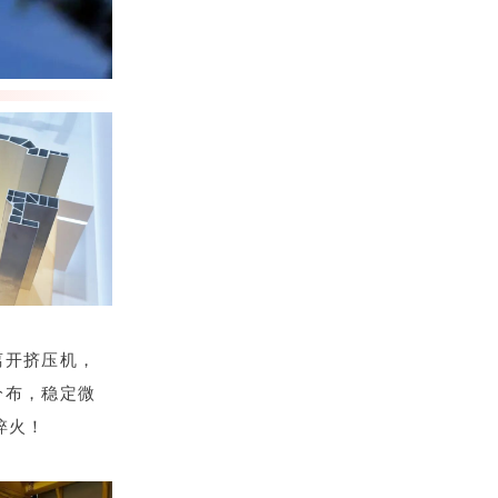
离开挤压机，
分布，稳定微
淬火！