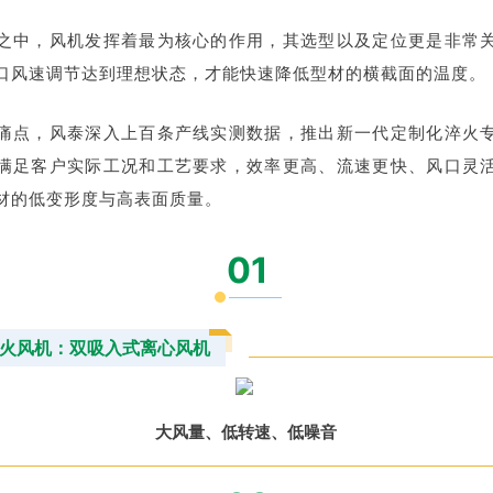
之中，风机发挥着最为核心的作用，其选型以及定位更是非常
口风速调节达到理想状态，才能快速降低型材的横截面的温度。
痛点，风泰深入上百条产线实测数据，推出新一代定制化淬火
满足客户实际工况和工艺要求，效率更高、流速更快、风口灵
材的低变形度与高表面质量。
01
火风机：双吸入式离心风机
大风量、低转速、低噪音