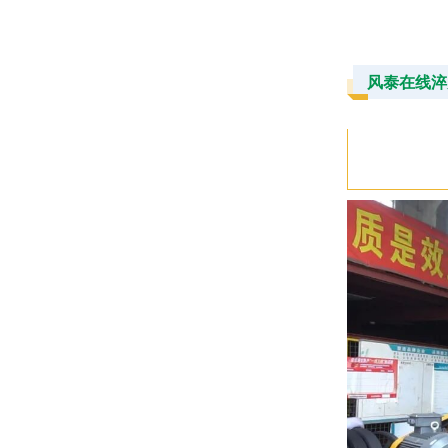
风泰在线淬