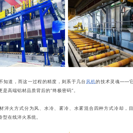
不知道，而这一过程的精度，则系于几台
风机
的技术灵魂——
更是高端铝材品质背后的“终极密码“。
材淬火方式分为风、水冷、雾冷、水雾混合四种方式冷却，
冷型在线淬火系统。