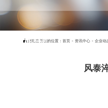
资讯中
您现在所在的位置：
首页
资讯中心
企业动
心
风泰
NEWS