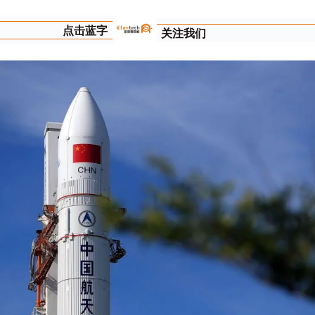
点击蓝字
关注我们