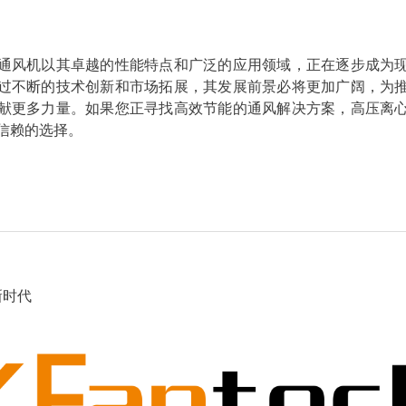
通风机以其卓越的性能特点和广泛的应用领域，正在逐步成为
过不断的技术创新和市场拓展，其发展前景必将更加广阔，为
献更多力量。如果您正寻找高效节能的通风解决方案，高压离
信赖的选择。
新时代