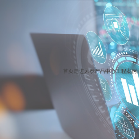
首页
走进风泰
产品中心
工程案例