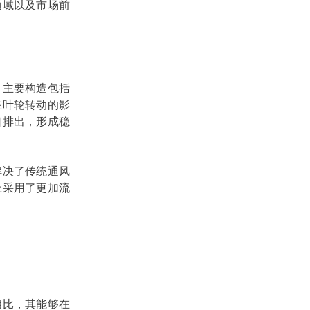
领域以及市场前
。主要构造包括
在叶轮转动的影
口排出，形成稳
解决了传统通风
上采用了更加流
相比，其能够在