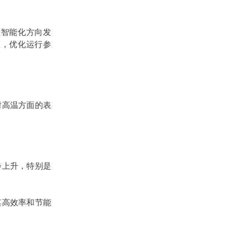
向智能化方向发
态，优化运行参
耐高温方面的表
步上升，特别是
其高效率和节能