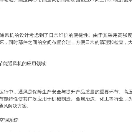
。
通风机的设计考虑到了日常维护的便捷性。由于其采用高强
坏，同时部件之间的空间布置合理，方便日常的清理和检查，
节能通风机的应用领域
运行中，通风是保障生产安全与提升产品质量的重要环节。高
节能特性使其广泛应用于机械制造、金属冶炼、化工等行业，
通风解决方案。
与空调系统