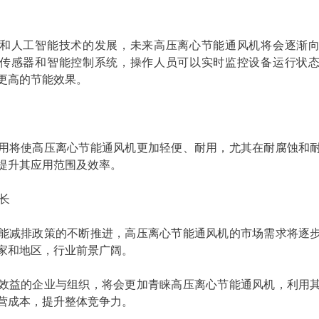
和人工智能技术的发展，未来高压离心节能通风机将会逐渐
传感器和智能控制系统，操作人员可以实时监控设备运行状
更高的节能效果。
用将使高压离心节能通风机更加轻便、耐用，尤其在耐腐蚀和
提升其应用范围及效率。
增长
能减排政策的不断推进，高压离心节能通风机的市场需求将逐
家和地区，行业前景广阔。
效益的企业与组织，将会更加青睐高压离心节能通风机，利用
营成本，提升整体竞争力。