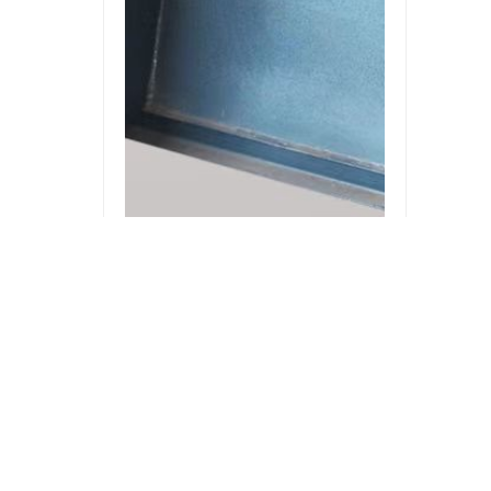
其他专用风机