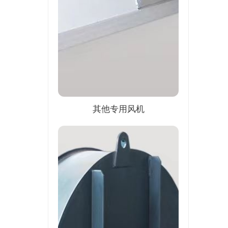
其他专用风机