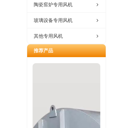
陶瓷窖炉专用风机
玻璃设备专用风机
其他专用风机
推荐产品