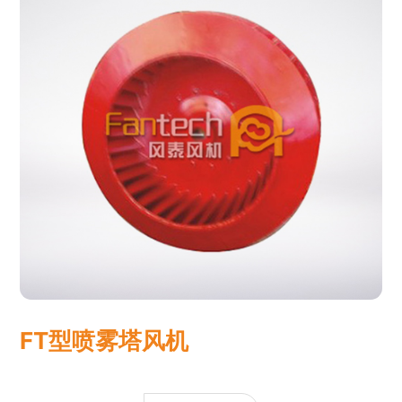
FT型喷雾塔风机