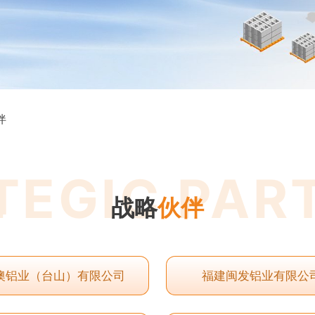
伴
TEGIC PAR
战略
伙伴
N
澳铝业（台山）有限公司
福建闽发铝业有限公